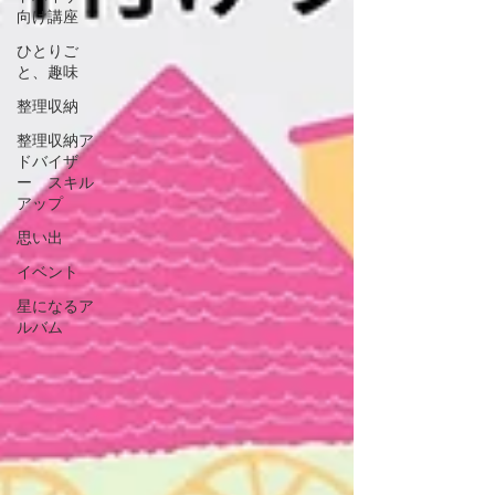
向け講座
ひとりご
と、趣味
整理収納
整理収納ア
ドバイザ
ー スキル
アップ
思い出
イベント
星になるア
ルバム