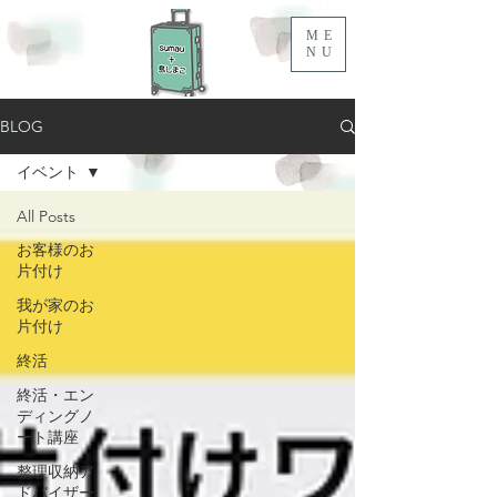
ME
NU
BLOG
イベント
All Posts
お客様のお
片付け
我が家のお
片付け
終活
終活・エン
ディングノ
ート講座
整理収納ア
ドバイザー