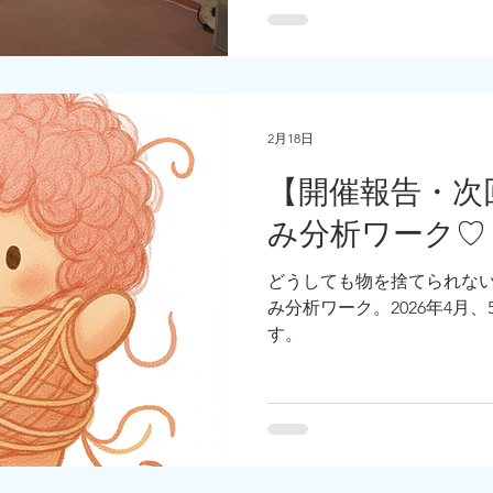
たり、ふぅと溜め息が出た
いたりして、お悩みは尽き
2月18日
【開催報告・次
み分析ワーク♡
どうしても物を捨てられな
み分析ワーク。2026年4月
す。