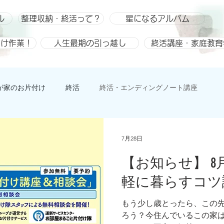
ル
整理収納・終活って？
星になるアルバム
付け作業！
人生最期の引っ越し
終活講座・家庭教育
が家のお片付け
終活
終活・エンディングノート講座
ひとりごと、趣味
整理収納
整理収納アドバイザー スキ
7月28日
【お知らせ】 8
軽に暮らすコツ
もう少し歳とったら、この
ろう？今住んでいるこの家は