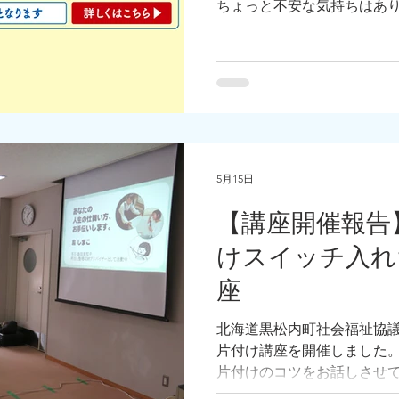
ちょっと不安な気持ちはあ
うな、でも気にはなっている
暮らしと、今の暮らしのど
なセミナーがありますよ！
ります！身軽に暮らすコツ
5月15日
【講座開催報告
けスイッチ入れ
座
北海道黒松内町社会福祉協
片付け講座を開催しました
片付けのコツをお話しさせて
える方にご参加いただき、