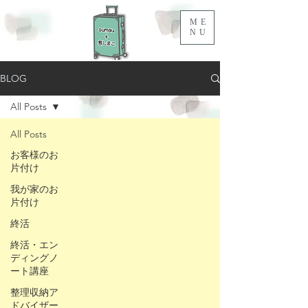
ME
NU
BLOG
All Posts
All Posts
お客様のお
片付け
我が家のお
片付け
終活
終活・エン
ディングノ
ート講座
整理収納ア
ドバイザー