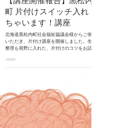
5月15日
読了時間: 2分
【講座開催報告】黒松内
町 片付けスイッチ入れ
ちゃいます！講座
北海道黒松内町社会福祉協議会様からご依頼
いただき、片付け講座を開催しました。生前
整理も視野に入れた、片付けのコツをお話し
させていただきました。20名を超える方にご
参加いただき、皆さん、うんうんとウナヅい
たり、ふぅと溜め息が出たり。先々代からの
物が残っていたりして、お悩みは尽きないで
すね。