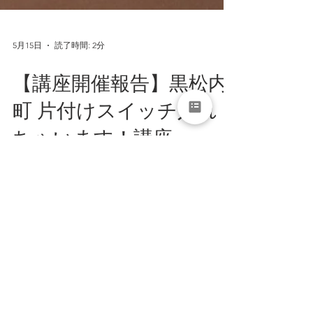
5月15日
読了時間: 2分
【講座開催報告】黒松内
町 片付けスイッチ入れ
ちゃいます！講座
北海道黒松内町社会福祉協議会様からご依頼
いただき、片付け講座を開催しました。生前
整理も視野に入れた、片付けのコツをお話し
させていただきました。20名を超える方にご
参加いただき、皆さん、うんうんとウナヅい
たり、ふぅと溜め息が出たり。先々代からの
物が残っていたりして、お悩みは尽きないで