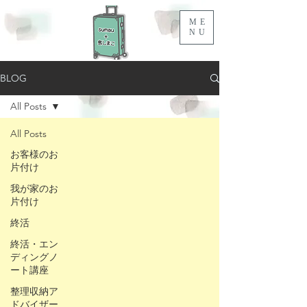
ME
NU
BLOG
All Posts
All Posts
お客様のお
片付け
我が家のお
片付け
終活
終活・エン
ディングノ
ート講座
整理収納ア
ドバイザー