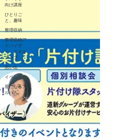
向け講座
ひとりご
と、趣味
整理収納
整理収納ア
ドバイザ
ー スキル
アップ
思い出
イベント
星になるア
ルバム