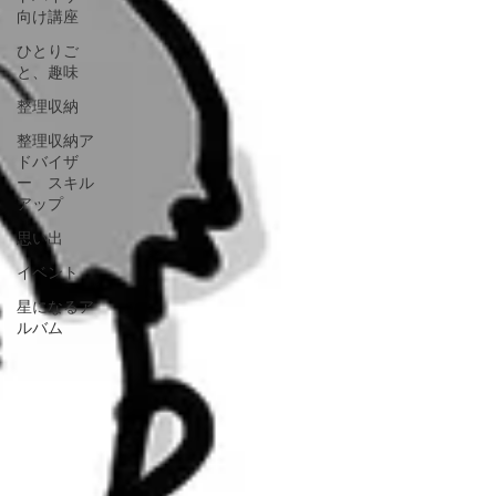
向け講座
ひとりご
と、趣味
整理収納
整理収納ア
ドバイザ
ー スキル
アップ
思い出
イベント
星になるア
ルバム