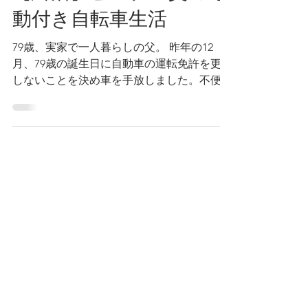
【終活】ピンチ！父の電
動付き自転車生活
79歳、実家で一人暮らしの父。 昨年の12
月、79歳の誕生日に自動車の運転免許を更新
しないことを決め車を手放しました。不便に
なった父は、今年の春、電動付き自転車を購
入したようです。