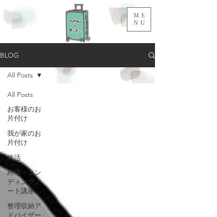
ME
NU
BLOG
All Posts
All Posts
お客様のお
片付け
我が家のお
片付け
終活
終活・エン
ディングノ
ート講座
整理収納ア
ドバイザー