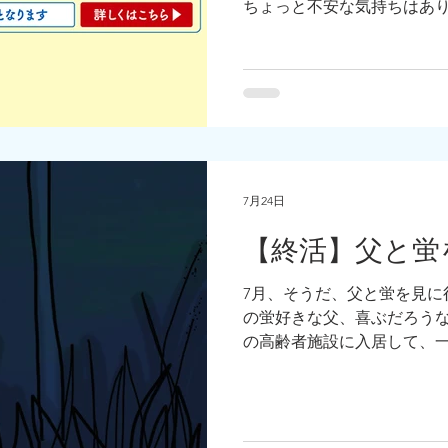
ちょっと不安な気持ちはあ
うな、でも気にはなっている
暮らしと、今の暮らしのど
なセミナーがありますよ！
ります！身軽に暮らすコツ
7月24日
【終活】父と蛍
7月、そうだ、父と蛍を見に
の蛍好きな父、喜ぶだろうな
の高齢者施設に入居して、