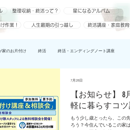
ル
整理収納・終活って？
星になるアルバム
付け作業！
人生最期の引っ越し
終活講座・家庭教育
が家のお片付け
終活
終活・エンディングノート講座
ひとりごと、趣味
整理収納
整理収納アドバイザー スキ
7月28日
【お知らせ】 8
軽に暮らすコツ
もう少し歳とったら、この
ろう？今住んでいるこの家は