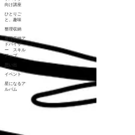
向け講座
ひとりご
と、趣味
整理収納
整理収納ア
ドバイザ
ー スキル
アップ
思い出
イベント
星になるア
ルバム