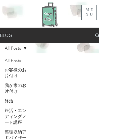
ME
NU
BLOG
All Posts
All Posts
お客様のお
片付け
我が家のお
片付け
終活
終活・エン
ディングノ
ート講座
整理収納ア
ドバイザー