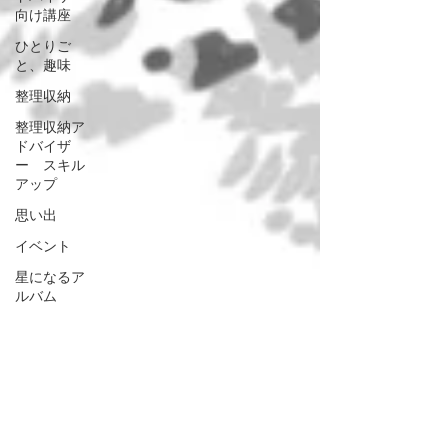
向け講座
ひとりご
と、趣味
整理収納
整理収納ア
ドバイザ
ー スキル
アップ
思い出
イベント
星になるア
ルバム