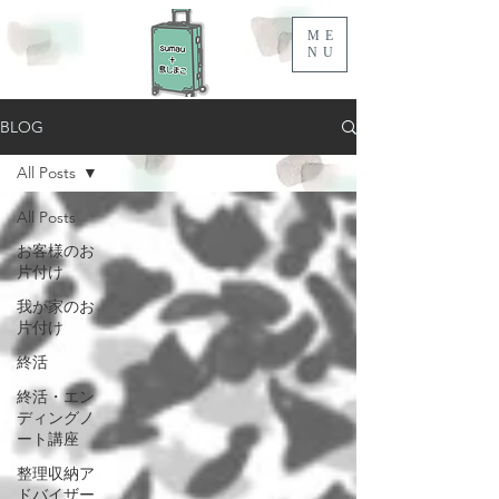
ME
NU
BLOG
All Posts
All Posts
お客様のお
片付け
我が家のお
片付け
終活
終活・エン
ディングノ
ート講座
整理収納ア
ドバイザー