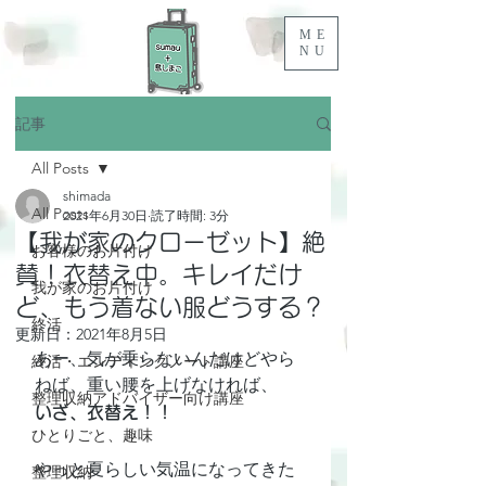
ME
NU
記事
All Posts
shimada
All Posts
2021年6月30日
読了時間: 3分
【我が家のクローゼット】絶
お客様のお片付け
賛！衣替え中。キレイだけ
我が家のお片付け
ど、もう着ない服どうする？
終活
更新日：
2021年8月5日
あー、気が乗らないんだけどやら
終活・エンディングノート講座
ねば、重い腰を上げなければ、
整理収納アドバイザー向け講座
いざ、衣替え！！
ひとりごと、趣味
やっと夏らしい気温になってきた
整理収納