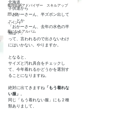
北海道、
整理収納アドバイザー スキルアップ
子供達から
思い出
「おかーさーん、半ズボン出して
～」とか
イベント
「おかーさーん、去年の水色の半
星になるアルバム
袖は？」
って、言われるので出さないわけ
にはいかない。やりますか。
となると、
サイズと汚れ具合をチェックし
て、今年着れるかどうかを選別す
ることになりますね。
絶対に出てきますね
「もう着れな
い服」
。
同じ「もう着れない服」にも２種
類ありまして、