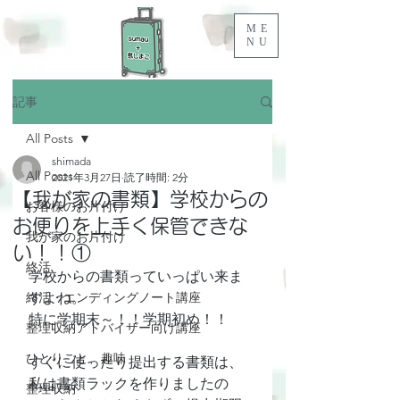
ME
NU
記事
All Posts
shimada
All Posts
2021年3月27日
読了時間: 2分
【我が家の書類】学校からの
お客様のお片付け
お便りを上手く保管できな
我が家のお片付け
い！！①
終活
学校からの書類っていっぱい来ま
終活・エンディングノート講座
すよね。
特に学期末～！！学期初め！！
整理収納アドバイザー向け講座
ひとりごと、趣味
すぐに使ったり提出する書類は、
私は書類ラックを作りましたの
整理収納