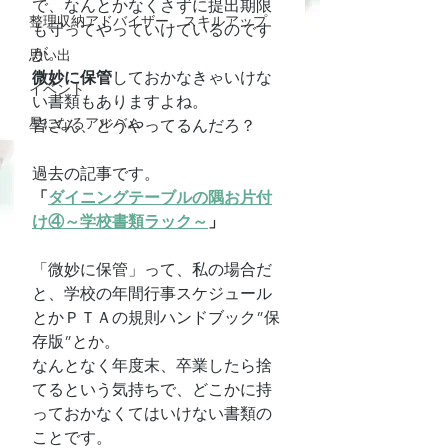
で、なんとかなくさずに提出期限
整理収納アドバイザー スキルアップ
も守ってやっていけているのです
が。
思い出
微妙に保管
しておかなきゃいけな
イベント
い書類もありますよね。
星になるアルバム
皆さん、どうやってるんだろ？
過去の記事です。
「
ダイニングテーブルの隅お片付
け④～学校書類ラック～
」
「微妙に保管」って、私の場合だ
と、学校の年間行事スケジュール
とかＰＴＡの規則ハンドブック”保
存版”とか。
なんとなく年度末、卒業したら捨
てるという気持ちで、どこかに持
っておかなくてはいけない書類の
ことです。