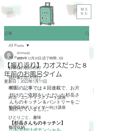
ME
NU
記事
All Posts
shimada
All Posts
2021年12月20日
読了時間: 3分
【振り返り】カオスだった８
お客様のお片付け
年前のお風呂タイム
我が家のお片付け
更新日：
2022年1月11日
終活
前回の記事では４回連載で、お片
付けのご依頼をいただいた杉岳さ
終活・エンディングノート講座
んちのキッチン＆パントリーをご
整理収納アドバイザー向け講座
紹介していました。
ひとりごと、趣味
【杉岳さんちのキッチン】
整理収納
①お片付けポテンシャル