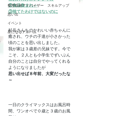
②食品集まれ～
整理収納アドバイザー スキルアップ
③捨てたわけではないのに
思い出
イベント
杉岳さんちのかわいい赤ちゃんに
星になるアルバム
癒され、ウチの子達が小さかった
頃のことを思い出しました。
我が家は３歳差の兄妹です。今で
こそ、２人とも小学生でずいぶん
自分のことは自分でやってくれる
ようになりましたが
思い出せば８年前、大変だったな
～
一日のクライマックスはお風呂時
間、ワンオペで０歳と３歳のお風