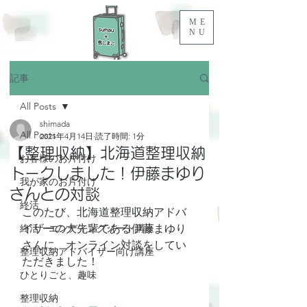
ME
NU
記事
All Posts
shimada
All Posts
2021年4月14日
読了時間: 1分
【整理収納】北海道整理収納
お客様のお片付け
トークしました！伊藤まゆり
我が家のお片付け
さんとの対談
終活
このたび、北海道整理収納アドバ
終活・エンディングノート講座
イザーの大先輩である伊藤まゆり
さんに、オンライン対談をしてい
整理収納アドバイザー向け講座
ただきました！
ひとりごと、趣味
整理収納