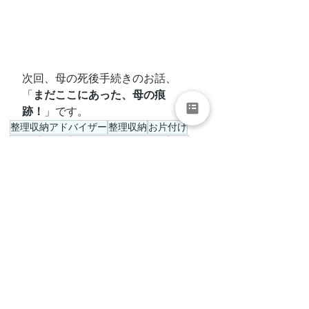
次回、母の死後手続きのお話、
「
まだここにあった、母の痕
跡！
」です。
整理収納アドバイザー
整理収納
お片付け
片付け
北海道
北海道整理収納トーク
対談
YouTube
伊藤まゆり
整理収納
すべて表示
最新記事