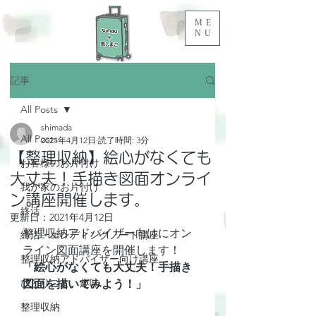
ME
NU
記事
All Posts
shimada
All Posts
2021年4月12日
読了時間: 3分
【整理収納】絵心がなくても
お客様のお片付け
大丈夫！手描き図面オンライ
我が家のお片付け
ン講座開催します。
終活
更新日：
2021年4月12日
整理収納アドバイザー向けにオン
終活・エンディングノート講座
ライン図面講座を開催します！
整理収納アドバイザー向け講座
「絵心がなくても大丈夫！手描き
ひとりごと、趣味
図面を描いてみよう！」
整理収納