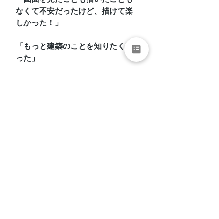
なくて不安だったけど、描けて楽
しかった！」
「もっと建築のことを知りたくな
った」
「リフォームする前にこの知識を
知っておきたかった」
と、嬉しいコメントを沢山もらい
ました！
よし、日本中の整理収納アドバイ
ザーに発信してみよう！
↓↓↓お申込みはこちらから