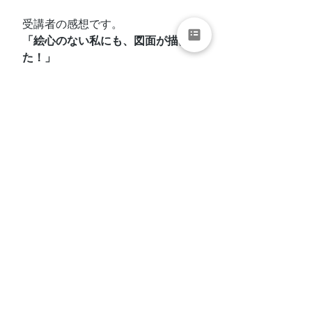
受講者の感想です。
「絵心のない私にも、図面が描け
た！」
「図面を見たことも描いたことも
なくて不安だったけど、描けて楽
しかった！」
「もっと建築のことを知りたくな
った」
「リフォームする前に、この知識
を知っておきたかった」
と、嬉しいコメントを沢山いただ
きました！
興味のある方は、是非、お気軽に♪
↓↓↓お申込みはこちらから