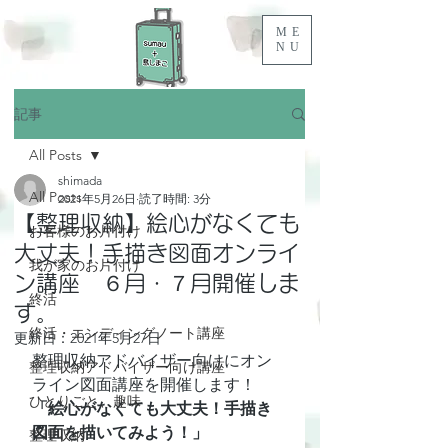
ME
NU
記事
All Posts
shimada
All Posts
2021年5月26日
読了時間: 3分
【整理収納】絵心がなくても
お客様のお片付け
大丈夫！手描き図面オンライ
我が家のお片付け
ン講座 ６月・７月開催しま
終活
す。
終活・エンディングノート講座
更新日：
2021年5月27日
整理収納アドバイザー向けにオン
整理収納アドバイザー向け講座
ライン図面講座を開催します！
ひとりごと、趣味
「絵心がなくても大丈夫！手描き
図面を描いてみよう！」
整理収納