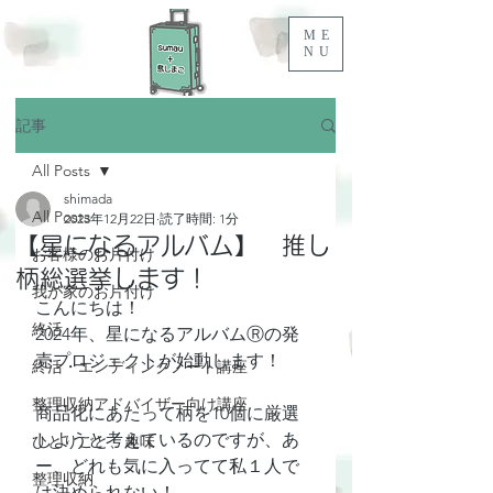
ME
NU
記事
All Posts
shimada
All Posts
2023年12月22日
読了時間: 1分
【星になるアルバム】 推し
お客様のお片付け
柄総選挙します！
我が家のお片付け
こんにちは！
終活
2024年、星になるアルバムⓇの発
売プロジェクトが始動します！
終活・エンディングノート講座
整理収納アドバイザー向け講座
商品化にあたって柄を10個に厳選
しようと考えているのですが、あ
ひとりごと、趣味
ー、どれも気に入ってて私１人で
整理収納
は決められない！