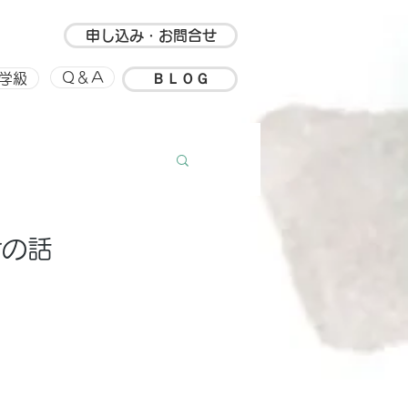
申し込み・お問合せ
ＢＬＯＧ
Ｑ＆Ａ
学級
ルアップ
思い出
けの話