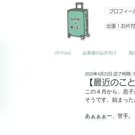
プロフィー
出張！お片
All Posts
お客様のお片付け
我
2025年4月22日
読了時間: 
整理収納アドバイザー向け講座
【最近のこ
この４月から、息子
そうです、始まった
イベント
星になるアルバム
あぁぁぁー、苦手。