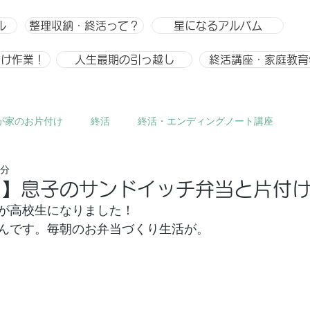
ル
整理収納・終活って？
星になるアルバム
付け作業！
人生最期の引っ越し
終活講座・家庭教育
が家のお片付け
終活
終活・エンディングノート講座
3分
ひとりごと、趣味
整理収納
整理収納アドバイザー スキ
と】息子のサンドイッチ弁当と片付
が高校生になりました！
んです。毎朝のお弁当づくり生活が。