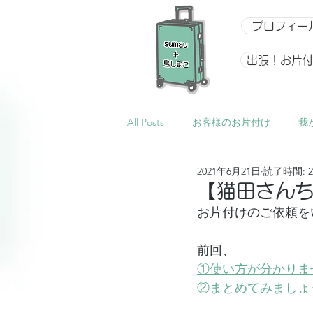
プロフィー
出張！お片
All Posts
お客様のお片付け
我
2021年6月21日
読了時間: 
整理収納アドバイザー向け講座
【猫田さん
お片付けのご依頼を
イベント
星になるアルバム
前回、
①使い方が分かりま
②まとめてみましょ