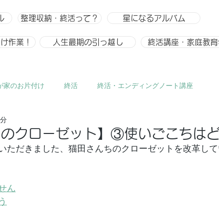
ル
整理収納・終活って？
星になるアルバム
付け作業！
人生最期の引っ越し
終活講座・家庭教育
が家のお片付け
終活
終活・エンディングノート講座
2分
ひとりごと、趣味
整理収納
整理収納アドバイザー スキ
ちのクローゼット】③使いごこちは
いただきました、猫田さんちのクローゼットを改革して
せん
う