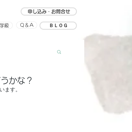
申し込み・お問合せ
ＢＬＯＧ
Ｑ＆Ａ
学級
ルアップ
思い出
どうかな？
います。