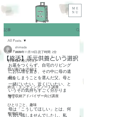
ME
NU
記事
All Posts
shimada
All Posts
2020年11月18日
読了時間: 2分
【終活】手元供養という選択
お客様のお片付け
お墓をつくらず、自宅のリビング
我が家のお片付け
にお仏壇を置き、その中に母の遺
骨をしまうことを選んだ父。母と
終活
一緒にいたい、近くにいたい、と
終活・エンディングノート講座
いうその気持ちすごく分かりま
整理収納アドバイザー向け講座
す。
ひとりごと、趣味
母は「こうしてほしい」とは、何
整理収納
も言い残しませんでしたし、私