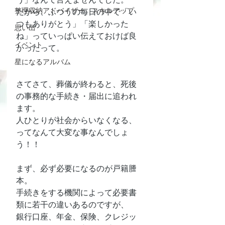
整理収納アドバイザー スキルアップ
だから、ふつうの毎日の中で「い
つもありがとう」「楽しかった
思い出
ね」っていっぱい伝えておけば良
イベント
かったって。
星になるアルバム
さてさて、葬儀が終わると、死後
の事務的な手続き・届出に追われ
ます。
人ひとりが社会からいなくなる、
ってなんて大変な事なんでしょ
う！！
まず、必ず必要になるのが戸籍謄
本。
手続きをする機関によって必要書
類に若干の違いあるのですが、
銀行口座、年金、保険、クレジッ