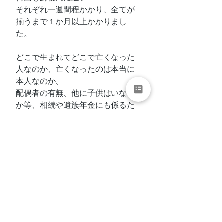
それぞれ一週間程かかり、全てが
揃うまで１か月以上かかりまし
た。
どこで生まれてどこで亡くなった
人なのか、亡くなったのは本当に
本人なのか、
配偶者の有無、他に子供はいない
か等、相続や遺族年金にも係るた
めにしっかりと証明しなくてはな
らないのですね。
亡くなる前に戸籍謄本を準備して
おくことはないと思いますが、手
配するだけでも、結構、ぐったり
ですよ、これ。
母の葬儀で実家に帰っていた一週
間のうちに銀行関係の手続きを出