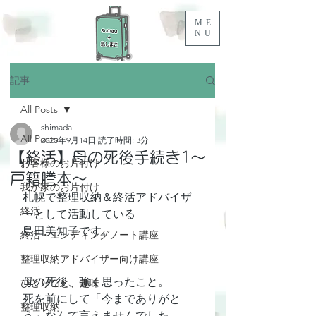
ME
NU
記事
All Posts
shimada
All Posts
2020年9月14日
読了時間: 3分
【終活】母の死後手続き1～
お客様のお片付け
戸籍謄本～
我が家のお片付け
札幌で整理収納＆終活アドバイザ
終活
ーとして活動している
島田美知子です。
終活・エンディングノート講座
整理収納アドバイザー向け講座
母の死後、強く思ったこと。
ひとりごと、趣味
死を前にして「今までありがと
整理収納
う」なんて言えませんでした。