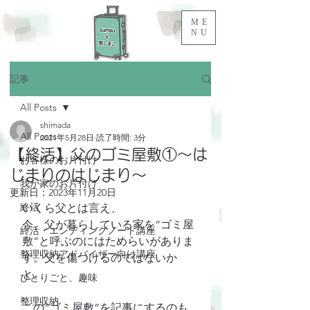
ME
NU
記事
All Posts
shimada
All Posts
2021年5月28日
読了時間: 3分
【終活】父のゴミ屋敷①～は
お客様のお片付け
じまりのはじまり～
我が家のお片付け
更新日：
2023年11月20日
終活
いくら父とは言え、
今、父が暮らしている家を”ゴミ屋
終活・エンディングノート講座
敷”と呼ぶのにはためらいがありま
整理収納アドバイザー向け講座
す。父を傷つけるのではないか
と。
ひとりごと、趣味
整理収納
この”ゴミ屋敷”を記事にするのも