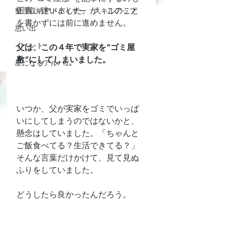
正直、迷いました。が、このこと
整理収納アドバイザー スキルアップ
を書かずには前に進めません。
思い出
イベント
父は、この４年で実家を”ゴミ屋
敷”にしてしまいました。
星になるアルバム
いつか、父が実家をゴミでいっぱ
いにしてしまうのではないかと、
懸念はしていました。「ちゃんと
ご飯食べてる？生活できてる？」
そんな言葉だけかけて、見て見ぬ
ふりをしていました。
どうしたら良かったんだろう。