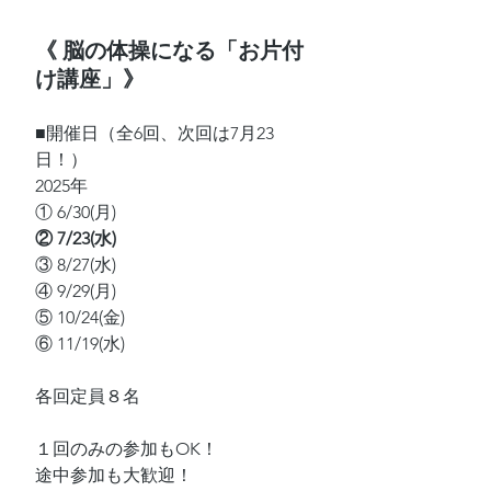
《 脳の体操になる「お片付
け講座」》
■開催日（全6回、次回は7月23
日！）
2025年
① 6/30(月)
② 7/23(水)
③ 8/27(水)
④ 9/29(月)
⑤ 10/24(金)
⑥ 11/19(水)
各回定員８名
１回のみの参加もOK！
途中参加も大歓迎！