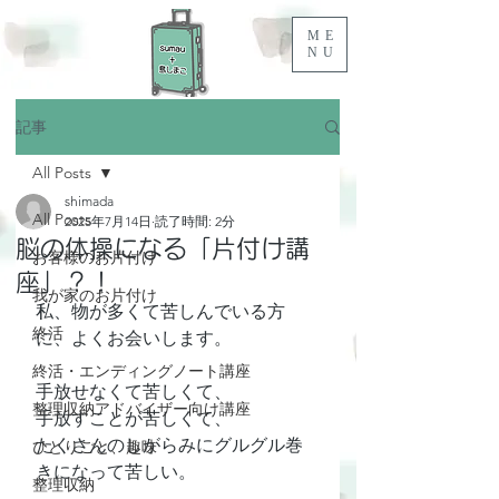
ME
NU
記事
All Posts
shimada
All Posts
2025年7月14日
読了時間: 2分
脳の体操になる「片付け講
お客様のお片付け
座」？！
我が家のお片付け
私、物が多くて苦しんでいる方
終活
に、よくお会いします。
終活・エンディングノート講座
手放せなくて苦しくて、
整理収納アドバイザー向け講座
手放すことが苦しくて、
たくさんのしがらみにグルグル巻
ひとりごと、趣味
きになって苦しい。
整理収納