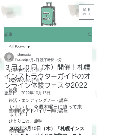
ME
NU
記事
All Posts
shimada
All Posts
2022年3月7日
読了時間: 3分
３月１０日（木）開催！札幌
お客様のお片付け
インストラクターガイドのオ
我が家のお片付け
ンライン体験フェスタ2022
終活
更新日：
2022年10月13日
終活・エンディングノート講座
いよいよ、今週木曜日に迫って来
整理収納アドバイザー向け講座
ました！
ひとりごと、趣味
2022年3月10日（木）「札幌インス
整理収納