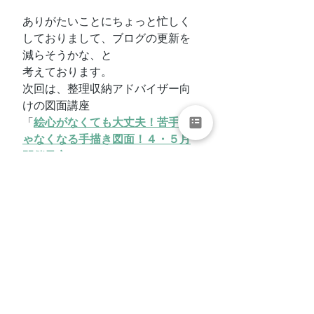
ありがたいことにちょっと忙しく
しておりまして、ブログの更新を
減らそうかな、と
考えております。
次回は、整理収納アドバイザー向
けの図面講座
「
絵心がなくても大丈夫！苦手じ
ゃなくなる手描き図面！４・５月
開催予定
」です。
【家庭教育学級について】
●小学校PTA向けに”終活”講座。家
庭教育学級の開催報告です。
●家庭教育学級への思い！子育て中
のお母さんにこそ知ってもらいた
い！
●札幌インストラクターガイドのオ