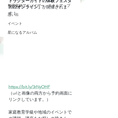
トラクターガイドの体験フェスタ
整理収納アドバイザー スキルアップ
2022オンライン」
が開催されま
す！
思い出
イベント
星になるアルバム
https://bit.ly/3rNyOHF
（urlと画像の両方から予約画面に
リンクしています。）
家庭教育学級や地域のイベントで