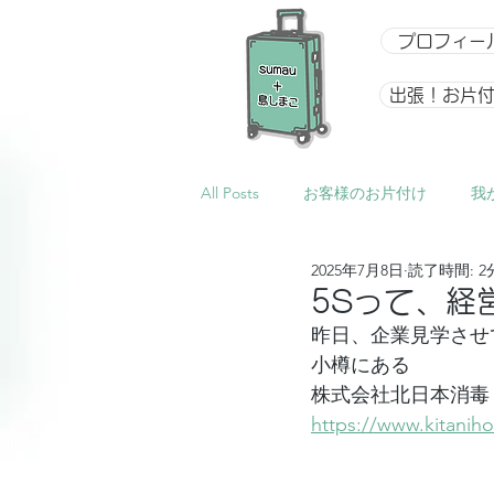
プロフィー
出張！お片
All Posts
お客様のお片付け
我
2025年7月8日
読了時間: 2
整理収納アドバイザー向け講座
5Sって、経
昨日、企業見学させ
小樽にある
イベント
星になるアルバム
株式会社北日本消毒
https://www.kitanih