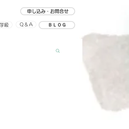
申し込み・お問合せ
ＢＬＯＧ
Ｑ＆Ａ
学級
ルアップ
思い出