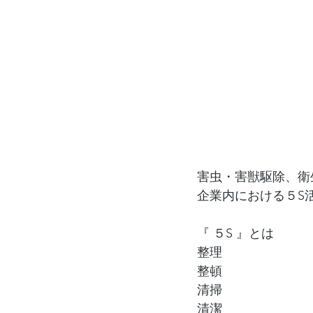
害虫・害獣駆除、衛
企業内における５S
『 ５S 』とは
整理
整頓
清掃
清潔