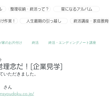
ル
整理収納・終活って？
星になるアルバム
付け作業！
人生最期の引っ越し
終活講座・家庭教育
が家のお片付け
終活
終活・エンディングノート講座
分
ひとりごと、趣味
整理収納
整理収納アドバイザー スキ
営理念だ！[企業見学]
ていただきました。
　さん
onsyoudoku.co.jp/