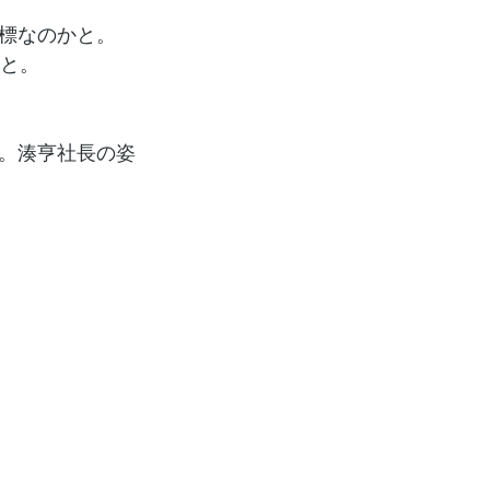
標なのかと。
、と。
。湊亨社長の姿