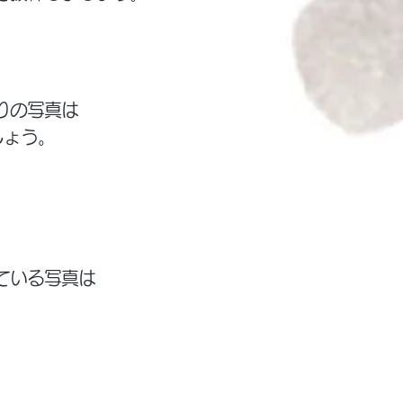
りの写真は
しょう。
」
ている写真は
。