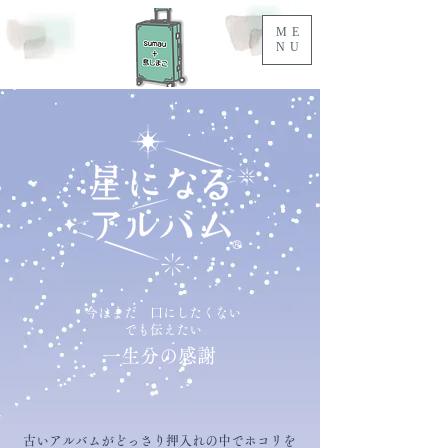
ME
NU
今はまだ 口にしたくない
でも伝えたい
​一生分の感謝
古いアルバムがどっさり押入れの中でホコリを