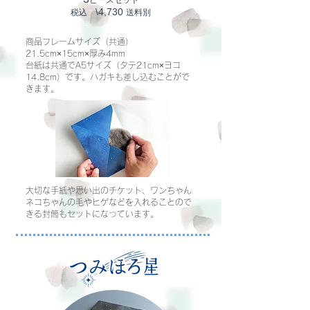
ピースセット
\4,730
​税込
送料別
商品フレームサイズ（共通）
21.5cm×15cm×厚み4mm
台紙は共通でA5サイズ（タテ21cm×ヨコ
14.8cm）です。ハガキも差し込むことがで
きます。
大切な手紙や思い出のチケット、ワンちゃん
ネコちゃんの毛やヒゲなどを
入れることので
きる封筒もセットになっています。