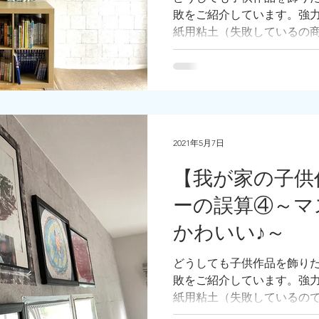
敗をご紹介しています。強
紙用粘土（失敗しているの
ングテープもくっつかなか
になんとかして、絵を飾り
2021年5月7日
【我が家の子供
ーの誤算④～マ
かわいい♪～
どうしても子供作品を飾り
敗をご紹介しています。強
紙用粘土（失敗しているの
つかなかった、我が家のツ