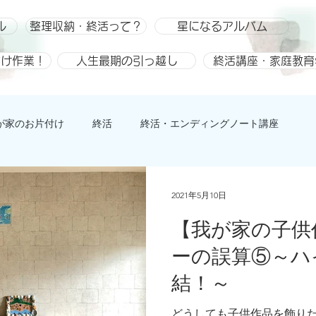
ル
整理収納・終活って？
星になるアルバム
付け作業！
人生最期の引っ越し
終活講座・家庭教育
が家のお片付け
終活
終活・エンディングノート講座
ひとりごと、趣味
整理収納
整理収納アドバイザー スキ
2021年5月10日
【我が家の子供
ーの誤算⑤～ハ
結！～
どうしても子供作品を飾り