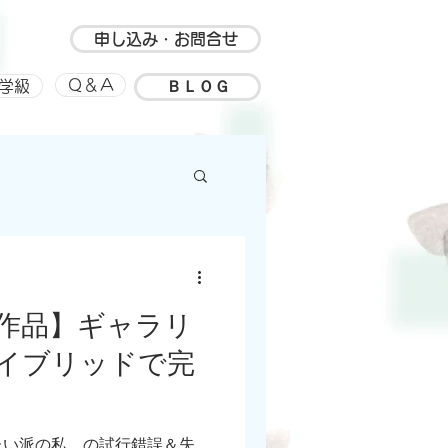
申し込み・お問合せ
ＢＬＯＧ
Ｑ＆Ａ
学級
ルアップ
思い出
作品】ギャラリ
イブリッドで完
たい派の私、の試行錯誤＆失