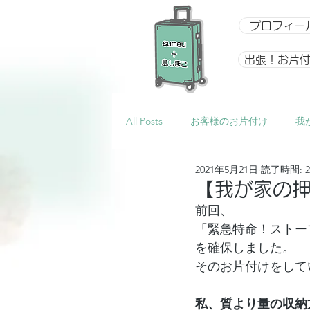
プロフィー
出張！お片
All Posts
お客様のお片付け
我
2021年5月21日
読了時間: 
整理収納アドバイザー向け講座
【我が家の
前回、
「緊急特命！ストー
イベント
星になるアルバム
を確保しました。
そのお片付けをして
私、質より量の収納