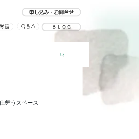
申し込み・お問合せ
ＢＬＯＧ
Ｑ＆Ａ
学級
ルアップ
思い出
仕舞うスペース