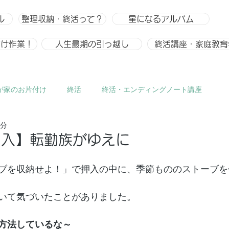
ル
整理収納・終活って？
星になるアルバム
付け作業！
人生最期の引っ越し
終活講座・家庭教育
が家のお片付け
終活
終活・エンディングノート講座
2分
ひとりごと、趣味
整理収納
整理収納アドバイザー スキ
押入】転勤族がゆえに
ブを収納せよ！」で押入の中に、季節もののストーブを
いて気づいたことがありました。
方法しているな～