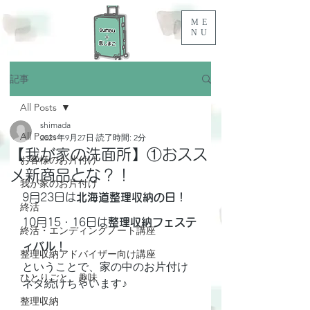
ME
NU
記事
All Posts
shimada
All Posts
2021年9月27日
読了時間: 2分
【我が家の洗面所】①おスス
お客様のお片付け
メ新商品とな？！
我が家のお片付け
9月23日は
北海道整理収納の日！
終活
10月15・16日は
整理収納フェステ
終活・エンディングノート講座
ィバル！
整理収納アドバイザー向け講座
ということで、家の中のお片付け
ひとりごと、趣味
ネタ続けちゃいます♪
整理収納