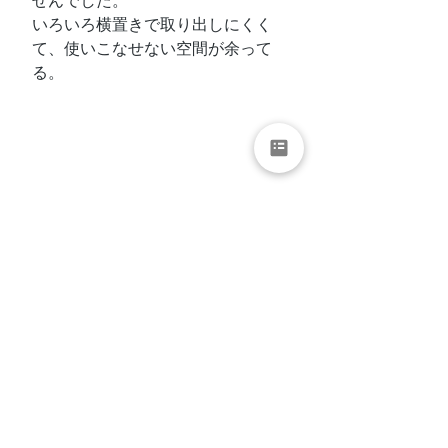
せんでした。
いろいろ横置きで取り出しにくく
て、使いこなせない空間が余って
る。
私、第一軍のメイク道具はポーチ
に入れてリビングに置いてあるの
で、ここにあるメイク関係はスキ
ンケアグッズと２軍落ちした物や
試供品などを置いています。
子供達も小学生なので、子供専用