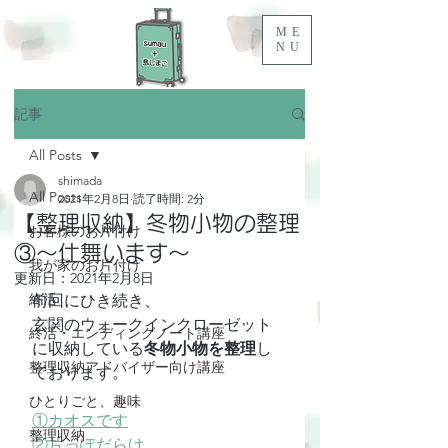
ME
NU
記事
All Posts
shimada
All Posts
2021年2月8日
読了時間: 2分
【整理収納】冬物小物の整理
お客様のお片付け
③～仕舞います～
我が家のお片付け
更新日：
2021年2月8日
終活
前回にひき続き、
玄関のウォークインクローゼット
終活・エンディングノート講座
に収納している
冬物小物を整理
し
整理収納アドバイザー向け講座
ております。
ひとりごと、趣味
①カオスです
整理収納
②片っぽだらけ