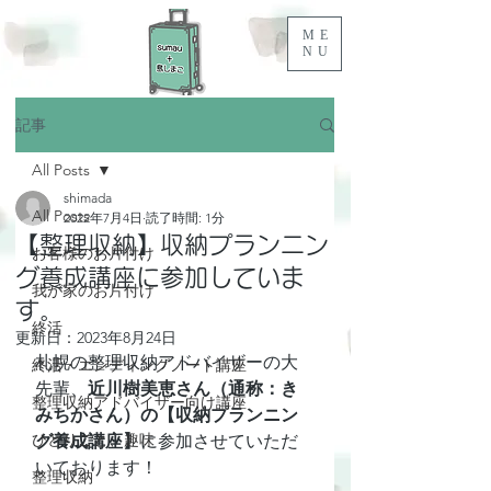
ME
NU
記事
All Posts
shimada
All Posts
2022年7月4日
読了時間: 1分
【整理収納】収納プランニン
お客様のお片付け
グ養成講座に参加していま
我が家のお片付け
す。
終活
更新日：
2023年8月24日
札幌の整理収納アドバイザーの大
終活・エンディングノート講座
先輩、
近川樹美恵さん（通称：き
整理収納アドバイザー向け講座
みちかさん）の【収納プランニン
ひとりごと、趣味
グ養成講座】
に参加させていただ
いております！
整理収納