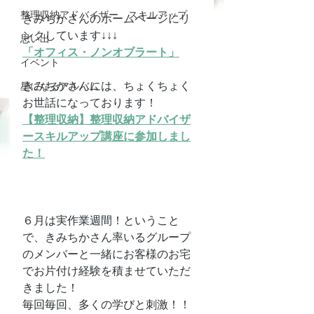
整理収納アドバイザー スキルアップ
きみちかさんのホームページにリ
ンクしています↓↓↓
思い出
「オフィス・ノンオブラート」
イベント
きみちかさんには、ちょくちょく
星になるアルバム
お世話になっております！
【整理収納】整理収納アドバイザ
ースキルアップ講座に参加しまし
た！
６月は実作業週間！ということ
で、きみちかさん率いるグループ
のメンバーと一緒にお客様のお宅
でお片付け経験を積ませていただ
きました！
毎回毎回、多くの学びと刺激！！