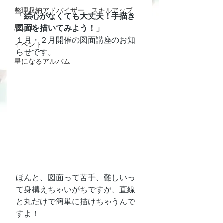
整理収納アドバイザー スキルアップ
「絵心がなくても大丈夫！手描き
思い出
図面を描いてみよう！」
１月・２月開催の図面講座のお知
イベント
らせです。
星になるアルバム
ほんと、図面って苦手、難しいっ
て身構えちゃいがちですが、直線
と丸だけで簡単に描けちゃうんで
すよ！