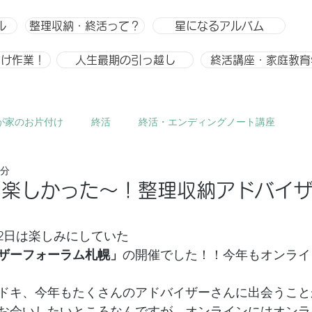
ル
整理収納・終活って？
星になるアルバム
付け作業！
人生最期の引っ越し
終活講座・家庭教育
が家のお片付け
終活
終活・エンディングノート講座
1分
ひとりごと、趣味
整理収納
整理収納アドバイザー スキ
】楽しかった～！整理収納アドバイ
22日は楽しみにしていた
ザーフォーラム札幌」
の開催でした！！今年もオンライ
ドキ、今年もたくさんのアドバイザーさんに出会うこと
お会いしたいところなんですが、オンラインにはオンラ