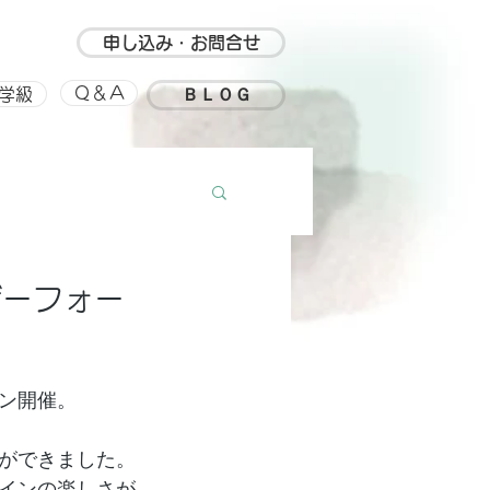
申し込み・お問合せ
ＢＬＯＧ
Ｑ＆Ａ
学級
ルアップ
思い出
ザーフォー
ン開催。
ができました。
インの楽しさが