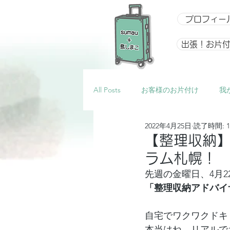
プロフィー
出張！お片
All Posts
お客様のお片付け
我
2022年4月25日
読了時間: 
整理収納アドバイザー向け講座
【整理収納
ラム札幌！
イベント
星になるアルバム
先週の金曜日、4月
「整理収納アドバイ
自宅でワクワクドキ
本当はね、リアルで