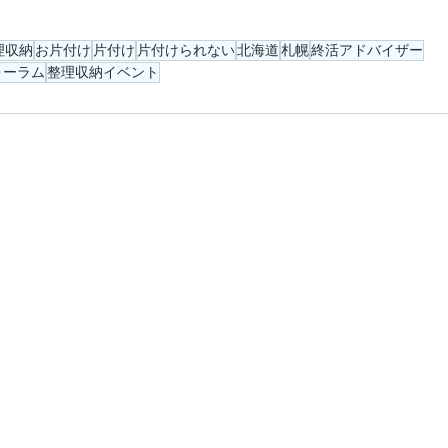
理収納
お片付け
片付け
片付けられない
北海道
札幌
終活アドバイザー
ォーラム
整理収納イベント