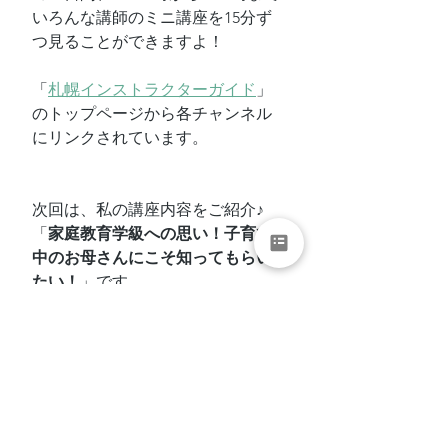
いろんな講師のミニ講座を15分ず
つ見ることができますよ！
「
札幌インストラクターガイド
」
のトップページから各チャンネル
にリンクされています。
次回は、私の講座内容をご紹介♪
「
家庭教育学級への思い！子育て
中のお母さんにこそ知ってもらい
たい！
」です。
整理収納アドバイザー
整理収納
お片付け
片付け
片付けられない
終活
生前整理
老前整理
札幌インストラクターガイド
家庭教育学級
終活