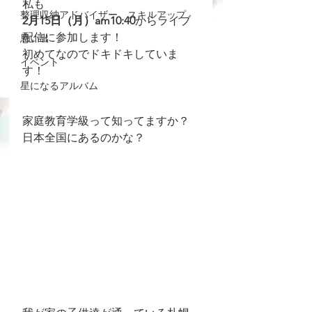
私も
整理収納アドバイザー スキルアップ
2月15日（月）am10:40
からライブ
配信に参加します！
思い出
初めてなのでドキドキしていま
イベント
す！
星になるアルバム
家庭教育学級って知ってますか？
日本全国にあるのかな？