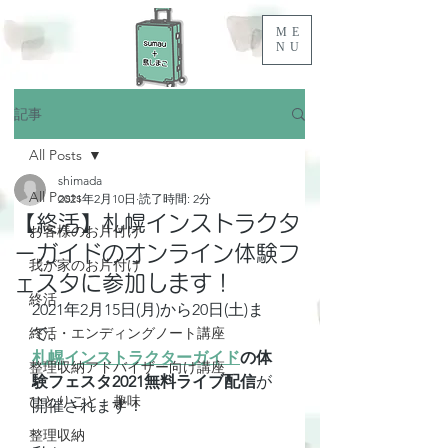
ME
NU
記事
All Posts
shimada
All Posts
2021年2月10日
読了時間: 2分
【終活】札幌インストラクタ
お客様のお片付け
ーガイドのオンライン体験フ
我が家のお片付け
ェスタに参加します！
終活
2021年2月15日(月)から20日(土)ま
終活・エンディングノート講座
で、
札幌インストラクターガイド
の体
整理収納アドバイザー向け講座
験フェスタ2021無料ライブ配信
が
ひとりごと、趣味
開催されます！
整理収納