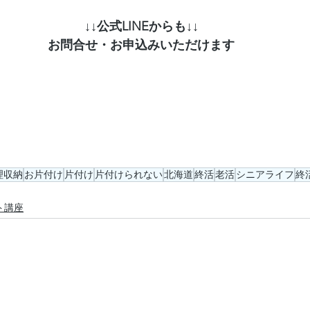
↓↓公式LINEからも↓↓
お問合せ・お申込みいただけます
理収納
お片付け
片付け
片付けられない
北海道
終活
老活
シニアライフ
終
ト講座