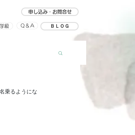
申し込み・お問合せ
ＢＬＯＧ
Ｑ＆Ａ
学級
ルアップ
思い出
を名乗るようにな