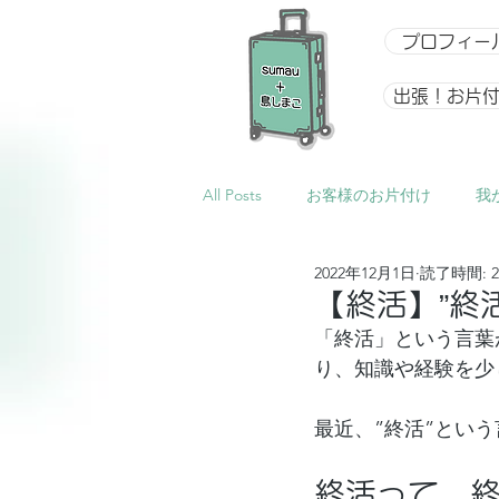
プロフィー
出張！お片
All Posts
お客様のお片付け
我
2022年12月1日
読了時間: 
整理収納アドバイザー向け講座
【終活】”終
「終活」という言葉
り、知識や経験を少
イベント
星になるアルバム
最近、”終活”とい
終活って、