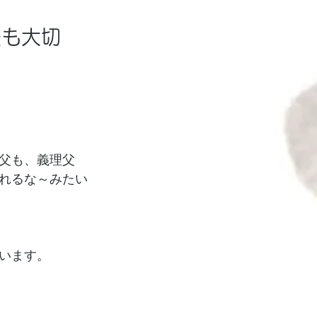
後も大切
、父も、義理父
くれるな～みたい
います。