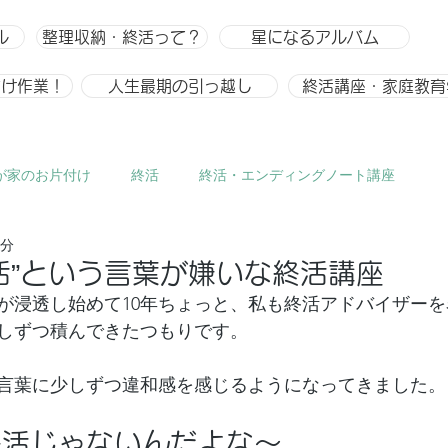
ル
整理収納・終活って？
星になるアルバム
付け作業！
人生最期の引っ越し
終活講座・家庭教育
が家のお片付け
終活
終活・エンディングノート講座
2分
ひとりごと、趣味
整理収納
整理収納アドバイザー スキ
活”という言葉が嫌いな終活講座
が浸透し始めて10年ちょっと、私も終活アドバイザー
しずつ積んできたつもりです。
う言葉に少しずつ違和感を感じるようになってきました。
終活じゃないんだよな～