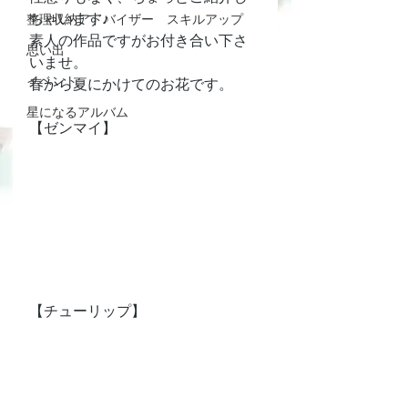
ちゃいます♪
整理収納アドバイザー スキルアップ
素人の作品ですがお付き合い下さ
思い出
いませ。
イベント
春から夏にかけてのお花です。
星になるアルバム
【ゼンマイ】
【チューリップ】