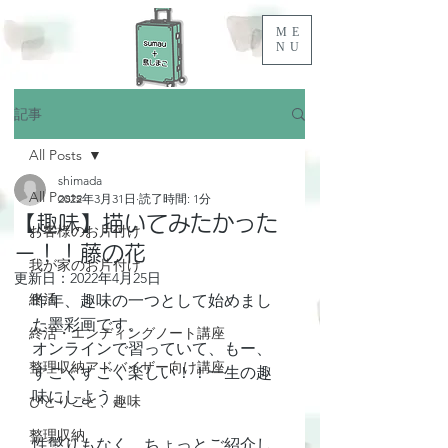
ME
NU
記事
All Posts
shimada
All Posts
2022年3月31日
読了時間: 1分
【趣味】描いてみたかった
お客様のお片付け
ー！！藤の花
我が家のお片付け
更新日：
2022年4月25日
終活
昨年、趣味の一つとして始めまし
た墨彩画です。
終活・エンディングノート講座
オンラインで習っていて、もー、
整理収納アドバイザー向け講座
すごくすごく楽しい！！一生の趣
味にしよう。
ひとりごと、趣味
整理収納
性懲りもなく、ちょっとご紹介し