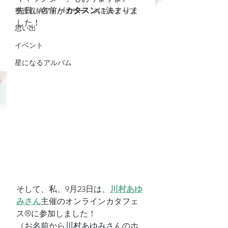
先日、名前が
カタスン
に決まりま
整理収納アドバイザー スキルアップ
した！
思い出
イベント
星になるアルバム
そして、私、9月23日は、
川村あゆ
みさん
主催のオンラインカタフェ
ス®に参加しました！
（お名前から川村あゆみさんのホ