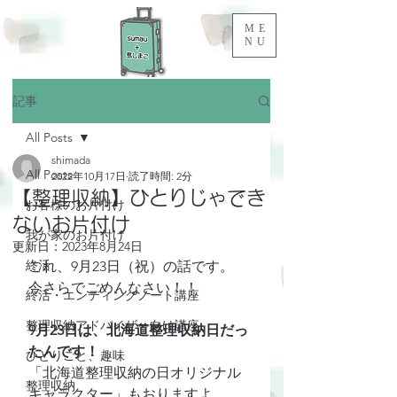
ME
NU
記事
All Posts
shimada
All Posts
2022年10月17日
読了時間: 2分
【整理収納】ひとりじゃでき
お客様のお片付け
ないお片付け
我が家のお片付け
更新日：
2023年8月24日
終活
これ、9月23日（祝）の話です。
今さらでごめんなさい！！
終活・エンディングノート講座
整理収納アドバイザー向け講座
9月23日は、北海道整理収納日だっ
たんです！
ひとりごと、趣味
「北海道整理収納の日オリジナル
整理収納
キャラクター」もおりますよ。