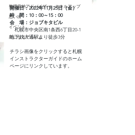
整理収納アドバイザー スキルアップ
開催日：2022年11月25日（金）
時　間：10：00～15：00
思い出
会　場：ジョブキタビル
イベント
　札幌市中央区南1条西6丁目20-1　
地下鉄大通駅より徒歩3分
星になるアルバム
チラシ画像をクリックすると札幌
インストラクターガイドのホーム
ページにリンクしています。