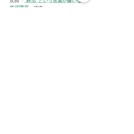
次回「
”終活”という言葉が嫌いな
終活講座
」です。
↓↓お片付け、講座など↓↓
各種お問合せ・お申込みはこちら
から
↓↓公式LINEからも↓↓
お問合せ・お申込みいただけます