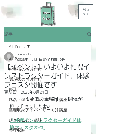
ME
NU
記事
All Posts
shimada
All Posts
2022年11月21日
読了時間: 2分
【イベント】いよいよ札幌イ
お客様のお片付け
ンストラクターガイド、体験
我が家のお片付け
フェスタ開催です！
終活
更新日：
2023年8月24日
iいよいよ今週の金曜日！！開催が
終活・エンディングノート講座
迫ってきましたね♪
整理収納アドバイザー向け講座
ひとりごと、趣味
「札幌インストラクターガイド体
験フェスタ2023」
整理収納