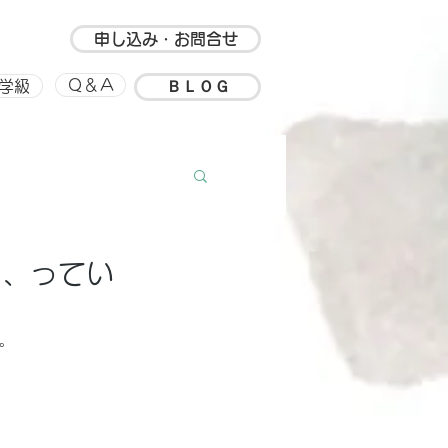
申し込み・お問合せ
ＢＬＯＧ
Ｑ＆Ａ
学級
ルアップ
思い出
も、ってい
。