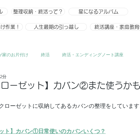
ル
整理収納・終活って？
星になるアルバム
付け作業！
人生最期の引っ越し
終活講座・家庭教育
が家のお片付け
終活
終活・エンディングノート講座
2分
ひとりごと、趣味
整理収納
整理収納アドバイザー スキ
クローゼット】カバン②また使うか
クローゼットに収納してあるカバンの整理をしています
ット】カバン①日常使いのカバンいくつ？