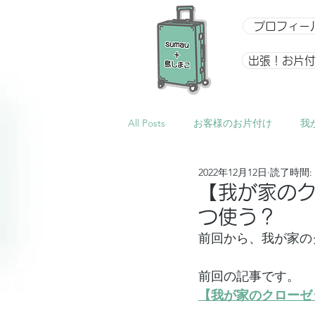
プロフィー
出張！お片
All Posts
お客様のお片付け
我
2022年12月12日
読了時間: 
整理収納アドバイザー向け講座
【我が家の
つ使う？
イベント
星になるアルバム
前回から、我が家の
前回の記事です。
【我が家のクローゼ