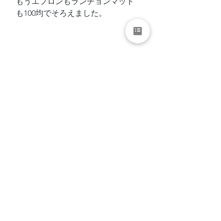
もうエプロンもランチョンマット
も100均でそろえました。
次回、この際やってしまおう！我
が家のキッチンのお片付け。
「
水筒って消耗品ですか？！
」
↓↓お片付け、講座など↓↓
各種お問合せ・お申込みはこちら
から
↓↓公式LINEからも↓↓
お問合せ・お申込みいただけます