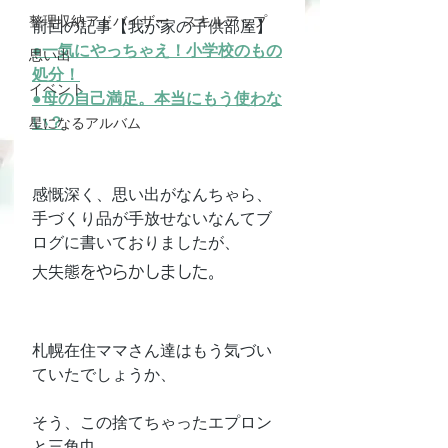
整理収納アドバイザー スキルアップ
前回の記事【我が家の子供部屋】
●一気にやっちゃえ！小学校のもの
思い出
処分！
イベント
●母の自己満足。本当にもう使わな
い？
星になるアルバム
感慨深く、思い出がなんちゃら、
手づくり品が手放せないなんてブ
ログに書いておりましたが、
大失態をやらかしました。
札幌在住ママさん達はもう気づい
ていたでしょうか、
そう、この捨てちゃったエプロン
と三角巾