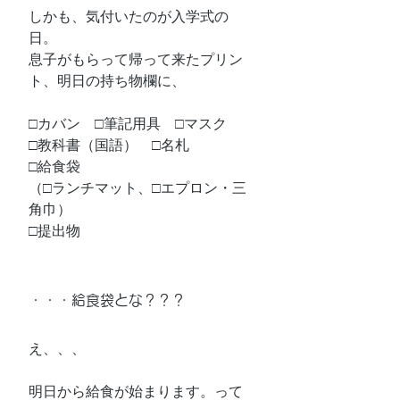
しかも、気付いたのが入学式の
日。
息子がもらって帰って来たプリン
ト、明日の持ち物欄に、
□カバン　□筆記用具　□マスク
□教科書（国語）　□名札
□給食袋
（□ランチマット、□エプロン・三
角巾）
□提出物
・・・給食袋とな？？？
え、、、
明日から給食が始まります。って