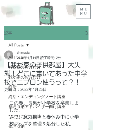
ME
NU
記事
All Posts
shimada
All Posts
2022年4月14日
読了時間: 2分
【我が家の子供部屋】大失
お客様のお片付け
態！どこに書いてあった中学
我が家のお片付け
校でエプロン使うって？！
終活
更新日：
2022年4月25日
終活・エンディングノート講座
この春、長男が小学校を卒業しま
整理収納アドバイザー向け講座
した。
ひとりごと、趣味
さて、意気揚々と春休み中に小学
校グッズを整理＆処分した私、
整理収納