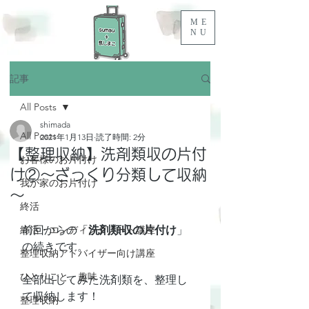
ME
NU
記事
All Posts
shimada
All Posts
2021年1月13日
読了時間: 2分
【整理収納】洗剤類収の片付
お客様のお片付け
け②～ざっくり分類して収納
我が家のお片付け
～
終活
終活・エンディングノート講座
前回からの「
洗剤類収の片付け
」
の続きです。
整理収納アドバイザー向け講座
ひとりごと、趣味
全部出してみた洗剤類を、整理し
て収納します！
整理収納