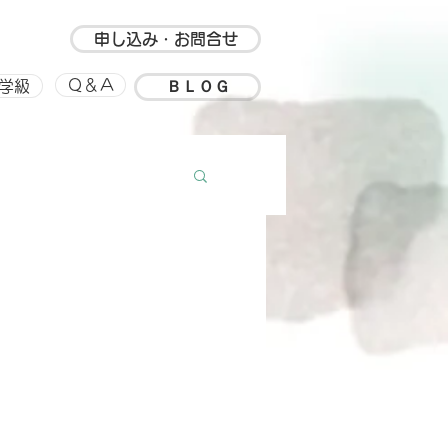
申し込み・お問合せ
ＢＬＯＧ
Ｑ＆Ａ
学級
ルアップ
思い出