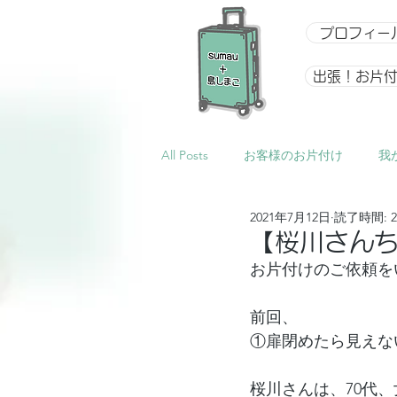
プロフィー
出張！お片
All Posts
お客様のお片付け
我
2021年7月12日
読了時間: 
整理収納アドバイザー向け講座
【桜川さん
お片付けのご依頼を
イベント
星になるアルバム
前回、
①扉閉めたら見えな
桜川さんは、70代