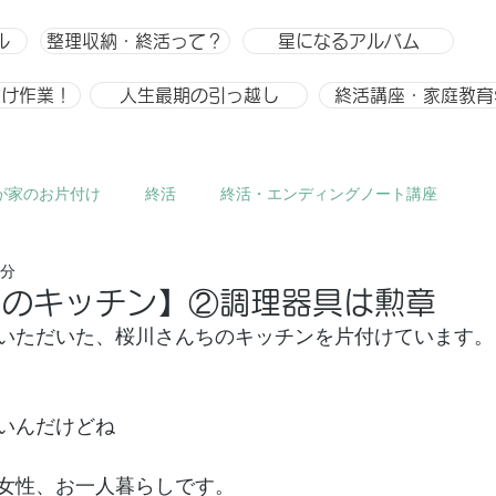
ル
整理収納・終活って？
星になるアルバム
付け作業！
人生最期の引っ越し
終活講座・家庭教育
が家のお片付け
終活
終活・エンディングノート講座
2分
ひとりごと、趣味
整理収納
整理収納アドバイザー スキ
ちのキッチン】②調理器具は勲章
いただいた、桜川さんちのキッチンを片付けています。
いんだけどね
、女性、お一人暮らしです。