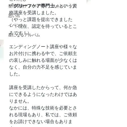
「グリーフケア専門士」
という資
整理収納アドバイザー スキルアップ
格講座を受講しました。
思い出
（やっと課題を提出できました
イベント
～！現在、認定を待っているとこ
ろです！）
星になるアルバム
エンディングノート講座や様々な
お片付けに携わる中で、ご依頼主
の哀しみに触れる場面が少なくは
なく、自分の力不足を感じていま
した。
講座を受講したからって、何か急
にできるようになったわけではあ
りません。
なかには、特殊な技術を必要とさ
れる現場もあり、私では、ご依頼
をお請けできない場合もありま