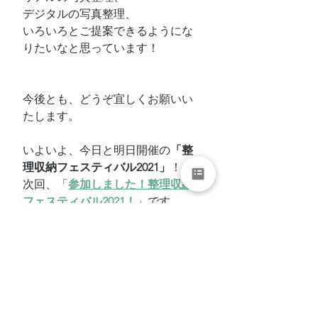
デジタルの写真整理、
いろいろとご提案できるようにな
りたいなと思っています！
今後とも、どうぞ宜しくお願いい
たします。
いよいよ、今日と明日開催の
「整
理収納フェスティバル2021」
！
次回、「
参加しました！整理収納
フェスティバル2021！
」です。
整理収納アドバイザー
整理収納
お片付け
片付け
片付けられない
北海道
札幌
生前整理
遺品整理
アルバム
写真
整理収納アドバイザー スキルアップ