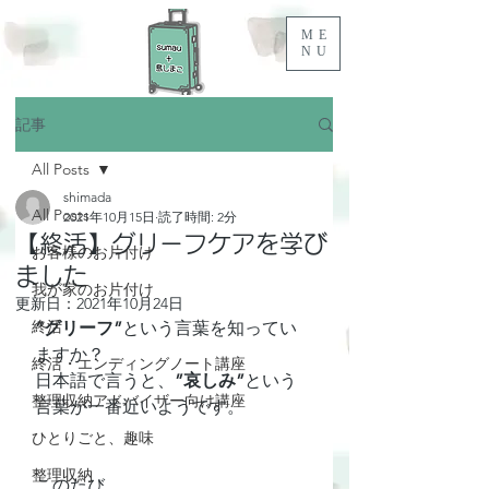
ME
NU
記事
All Posts
shimada
All Posts
2021年10月15日
読了時間: 2分
【終活】グリーフケアを学び
お客様のお片付け
ました
我が家のお片付け
更新日：
2021年10月24日
終活
”グリーフ”
という言葉を知ってい
ますか？
終活・エンディングノート講座
日本語で言うと、
”哀しみ”
という
整理収納アドバイザー向け講座
言葉が一番近いようです。
ひとりごと、趣味
整理収納
このたび