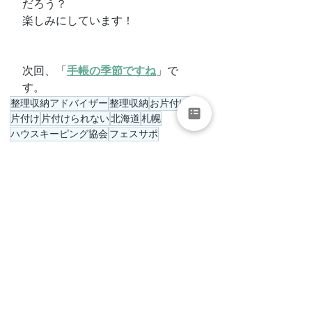
だろう？
楽しみにしています！
次回、「
手帳の季節ですね
」で
す。
整理収納アドバイザー
整理収納
お片付け
片付け
片付けられない
北海道
札幌
ハウスキーピング協会
フェスサポ
整理収納フェスティバル2021
整理収納フェスティバル
整理収納
すべて表示
最新記事