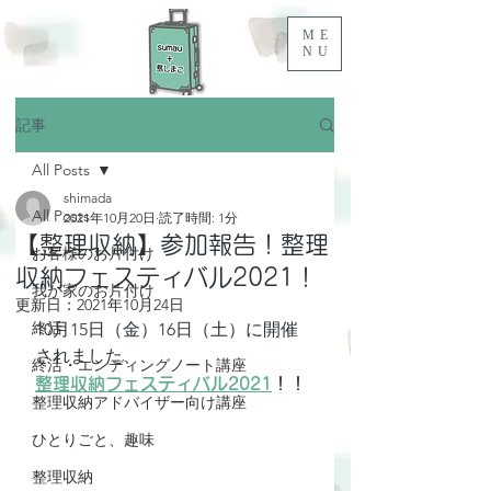
ME
NU
記事
All Posts
shimada
All Posts
2021年10月20日
読了時間: 1分
【整理収納】参加報告！整理
お客様のお片付け
収納フェスティバル2021！
我が家のお片付け
更新日：
2021年10月24日
終活
10月15日（金）16日（土）に開催
されました、
終活・エンディングノート講座
整理収納フェスティバル2021
！！
整理収納アドバイザー向け講座
ひとりごと、趣味
整理収納