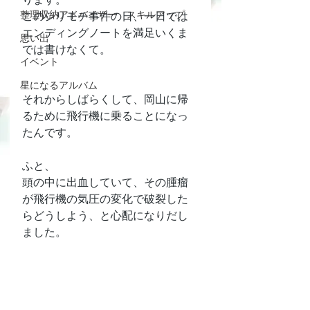
整理収納アドバイザー スキルアップ
このシリモチ事件の日、一日では
エンディングノートを満足いくま
思い出
では書けなくて。
イベント
星になるアルバム
それからしばらくして、岡山に帰
るために飛行機に乗ることになっ
たんです。
ふと、
頭の中に出血していて、その腫瘤
が飛行機の気圧の変化で破裂した
らどうしよう、と心配になりだし
ました。