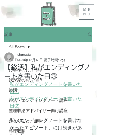
ME
NU
記事
All Posts
shimada
All Posts
2020年12月16日
読了時間: 2分
【終活】私がエンディングノ
お客様のお片付け
ートを書いた日③
我が家のお片付け
私がエンディングノートを書いた
終活
日①
私がエンディングノートを書いた
終活・エンディングノート講座
日②
整理収納アドバイザー向け講座
私がエンディングノートを書けな
ひとりごと、趣味
かったエピソード、には続きがあ
整理収納
ります。