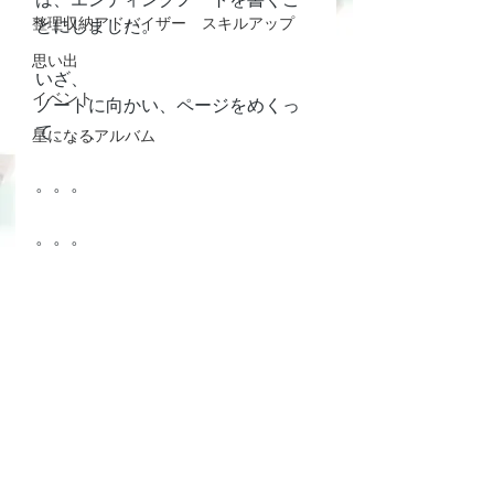
整理収納アドバイザー スキルアップ
とにしました。
思い出
いざ、
イベント
ノートに向かい、ページをめくっ
て、、、
星になるアルバム
。。。
。。。