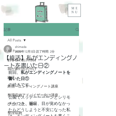
ME
NU
記事
All Posts
shimada
All Posts
2020年12月5日
読了時間: 2分
【終活】私がエンディングノ
お客様のお片付け
ートを書いた日②
我が家のお片付け
前回、
私がエンディングノートを
終活
書いた日①
の続きです。
終活・エンディングノート講座
整理収納アドバイザー向け講座
公園でスッテーーーーンとシリモ
チをつき、明日、目が覚めなかっ
ひとりごと、趣味
たらどうしようと不安になった私
整理収納
は、エンディングノートを書くこ