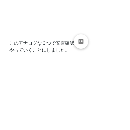
このアナログな３つで安否確認を
やっていくことにしました。
しかし、、、
この電話を入れるだけ、というの
は本当の緊急時に役に立たないも
のでして。
長くなってしまったので次回に続
きます。
終活
老活
独居老人
高齢者一人暮らし
安否確認
終活