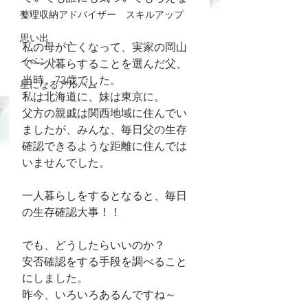
い。
整理収納アドバイザー スキルアップ
思い出
私の母が亡くなって、実家の岡山
イベント
で一人暮らすることを選んだ父、
当時、73歳でした。
星になるアルバム
私は北海道に、妹は東京に。
父方の親戚は関西地域に住んでい
ましたが、みんな、毎日父の生存
確認できるような距離に住んでは
いませんでした。
一人暮らしをするとなると、毎日
の生存確認大事！！
でも、どうしたらいいのか？
安否確認をする手段を調べること
にしました。
昨今、いろいろあるんですね～