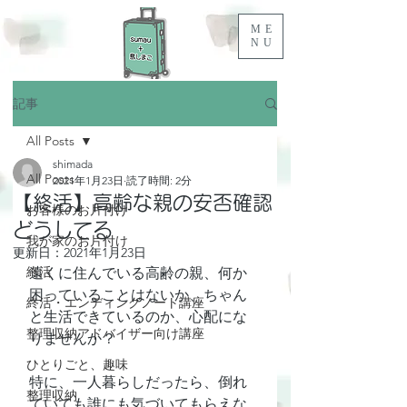
ME
NU
記事
All Posts
shimada
All Posts
2021年1月23日
読了時間: 2分
【終活】高齢な親の安否確認
お客様のお片付け
どうしてる
我が家のお片付け
更新日：
2021年1月23日
終活
遠くに住んでいる高齢の親、何か
困っていることはないか、ちゃん
終活・エンディングノート講座
と生活できているのか、心配にな
整理収納アドバイザー向け講座
りませんか？
ひとりごと、趣味
特に、一人暮らしだったら、倒れ
整理収納
ていても誰にも気づいてもらえな