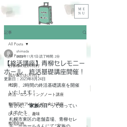
ME
NU
記事
All Posts
shimada
All Posts
2022年11月7日
読了時間: 2分
【終活講座】青柳セレモニー
お客様のお片付け
ホール 終活基礎講座開催！
我が家のお片付け
更新日：
2023年8月24日
終活
12月、2時間の終活基礎講座を開催
いたします！
終活・エンディングノート講座
整理収納アドバイザー向け講座
皆さん、
”家族の日”
って知ってい
ますか？
ひとりごと、趣味
札幌市東区の老舗斎場、青柳セレ
整理収納
モニーホールさんにて”家族の