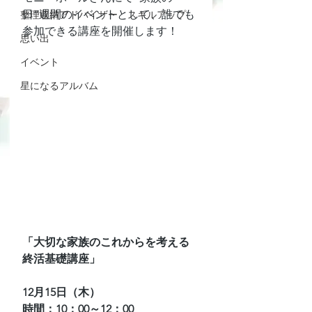
日”週間のイベントとして、誰でも
整理収納アドバイザー スキルアップ
参加できる講座を開催します！
思い出
イベント
星になるアルバム
「大切な家族のこれからを考える
終活基礎講座」
12月15日（木）
時間：10：00～12：00