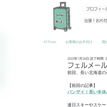
プロフィー
出張！お片
All Posts
お客様のお片付け
我
2022年1月24日
読了時間: 
整理収納アドバイザー向け講座
フェルメー
前回、長い北海道の
イベント
星になるアルバム
【前回の記事】
バンザイ！長い冬休
連日スキーやスケー