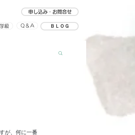
申し込み・お問合せ
ＢＬＯＧ
Ｑ＆Ａ
学級
ルアップ
思い出
すが、何に一番