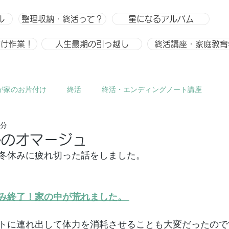
ル
整理収納・終活って？
星になるアルバム
付け作業！
人生最期の引っ越し
終活講座・家庭教育
が家のお片付け
終活
終活・エンディングノート講座
3分
ひとりごと、趣味
整理収納
整理収納アドバイザー スキ
ルのオマージュ
冬休みに疲れ切った話をしました。
み終了！家の中が荒れました。 
トに連れ出して体力を消耗させることも大変だったので