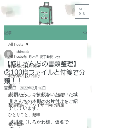
ME
NU
記事
All Posts
shimada
All Posts
2022年1月28日
読了時間: 2分
【城川さんちの書類整理】
お客様のお片付け
②100均ファイルと付箋で分
我が家のお片付け
類！！
終活
更新日：
2022年2月16日
前回から、ご依頼をいただいた城
終活・エンディングノート講座
川さんちの本棚のお片付けをご紹
整理収納アドバイザー向け講座
介しています。
ひとりごと、趣味
城川様（しろかわ様、仮名で
整理収納