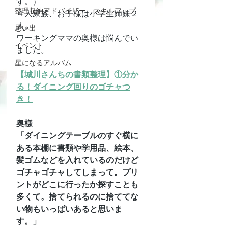
す。）
整理収納アドバイザー スキルアップ
４人家族、お子様は小学生姉妹２
人。
思い出
ワーキングママの奥様は悩んでい
イベント
ました。
星になるアルバム
【城川さんちの書類整理】①分か
る！ダイニング回りのゴチャつ
き！
奥様
「ダイニングテーブルのすぐ横に
ある本棚に書類や学用品、絵本、
髪ゴムなどを入れているのだけど
ゴチャゴチャしてしまって。プリ
ントがどこに行ったか探すことも
多くて。捨てられるのに捨ててな
い物もいっぱいあると思いま
す。」