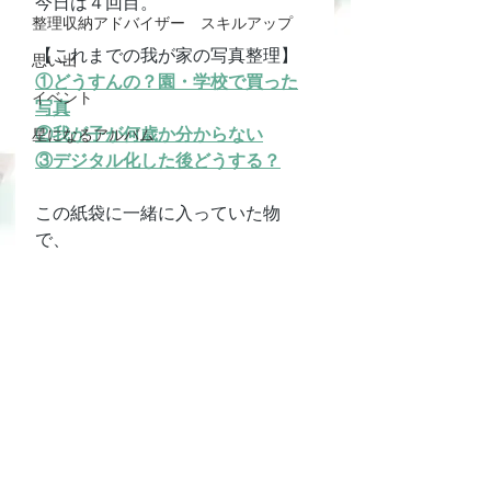
今日は４回目。
整理収納アドバイザー スキルアップ
【これまでの我が家の写真整理】
思い出
①どうすんの？園・学校で買った
イベント
写真
②我が子が何歳か分からない
星になるアルバム
③デジタル化した後どうする？
この紙袋に一緒に入っていた物
で、