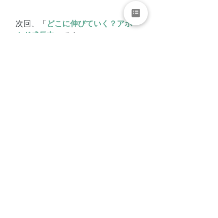
次回、「
どこに伸びていく？アボ
カド成長中
」です。
↓↓お片付け、講座など↓↓
各種お問合せ・お申込みはこちら
から
↓↓公式LINEからも↓↓
お問合せ・お申込みいただけます