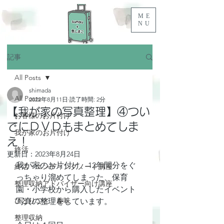
ME
NU
記事
All Posts
shimada
All Posts
2022年8月11日
読了時間: 2分
【我が家の写真整理】④つい
お客様のお片付け
でにＤＶＤもまとめてしま
我が家のお片付け
え！
終活
更新日：
2023年8月24日
我が家のお片付け、12年間分をぐ
終活・エンディングノート講座
っちゃり溜めてしまった、保育
整理収納アドバイザー向け講座
園・小学校から購入したイベント
ひとりごと、趣味
写真の整理をしています。
整理収納